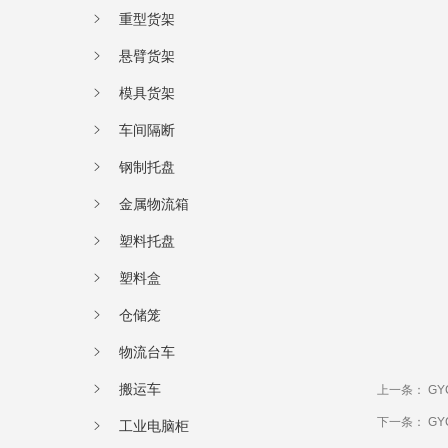
重型货架
悬臂货架
模具货架
车间隔断
钢制托盘
金属物流箱
塑料托盘
塑料盒
仓储笼
物流台车
搬运车
上一条：
GY
下一条：
GY
工业电脑柜